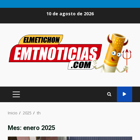
Saltar
10 de agosto de 2026
al
contenido
MENÚ
PRINCIPAL
Inicio
2025
th
Mes:
enero 2025