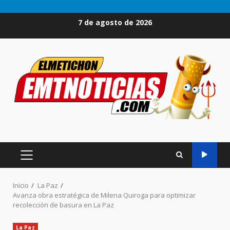
Saltar
7 de agosto de 2026
al
contenido
MENÚ
PRINCIPAL
Inicio
La Paz
Avanza obra estratégica de Milena Quiroga para optimizar
recolección de basura en La Paz
La Paz