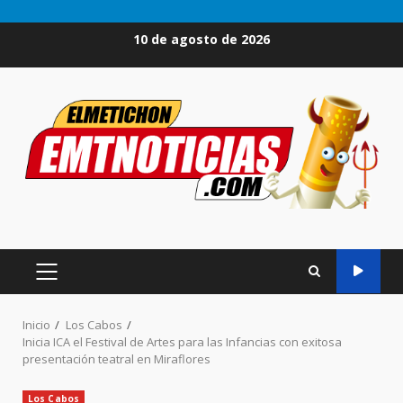
Saltar
10 de agosto de 2026
al
contenido
MENÚ
PRINCIPAL
Inicio
Los Cabos
Inicia ICA el Festival de Artes para las Infancias con exitosa
presentación teatral en Miraflores
Los Cabos