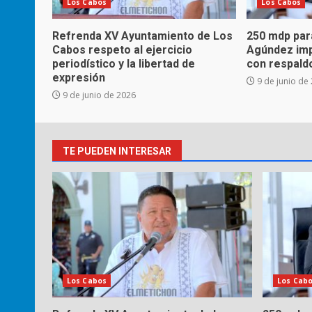
Los Cabos
Los Cabos
Refrenda XV Ayuntamiento de Los
250 mdp para
Cabos respeto al ejercicio
Agúndez imp
periodístico y la libertad de
con respaldo
expresión
9 de junio de
9 de junio de 2026
TE PUEDEN INTERESAR
Los Cabos
Los Cab