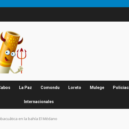
Cabos
La Paz
Comondu
Loreto
Mulege
Policia
Internacionales
bacuática en la bahía El Médano