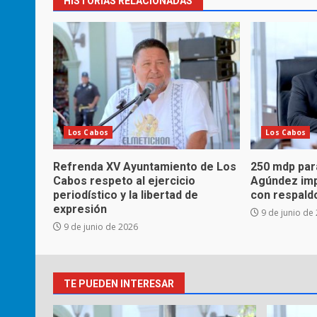
HISTORIAS RELACIONADAS
Los Cabos
Los Cabos
Refrenda XV Ayuntamiento de Los
250 mdp para
Cabos respeto al ejercicio
Agúndez imp
periodístico y la libertad de
con respaldo
expresión
9 de junio de
9 de junio de 2026
TE PUEDEN INTERESAR