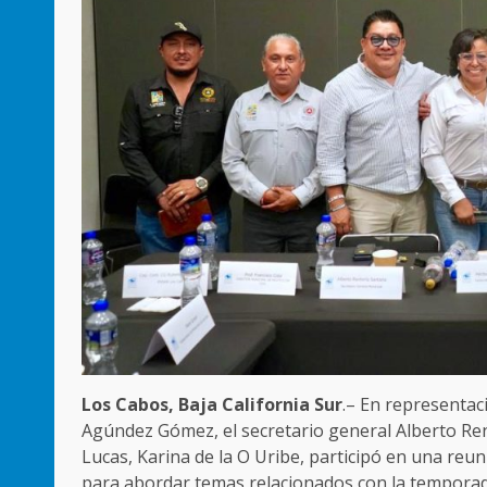
Los Cabos, Baja California Sur
.– En representac
Agúndez Gómez, el secretario general Alberto Re
Lucas, Karina de la O Uribe, participó en una reu
para abordar temas relacionados con la tempora