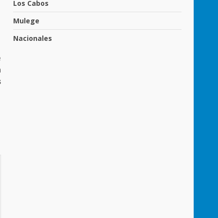
Los Cabos
Mulege
Nacionales
e
n
s