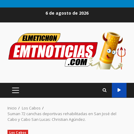
Saltar
6 de agosto de 2026
al
contenido
MENÚ
PRINCIPAL
Inicio
Los Cabos
Suman 72 canchas deportivas rehabilitadas en San José del
Cabo y Cabo San Lucas: Christian Agúndez.
Los Cabos