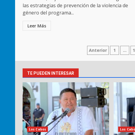
las estrategias de prevención de la violencia de
género del programa...
Leer Más
Paginación
Anterior
1
…
de
entradas
TE PUEDEN INTERESAR
Los Cabos
Los Cab