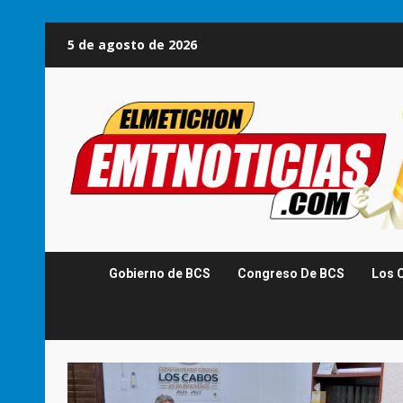
Saltar
5 de agosto de 2026
al
contenido
Gobierno de BCS
Congreso De BCS
Los 