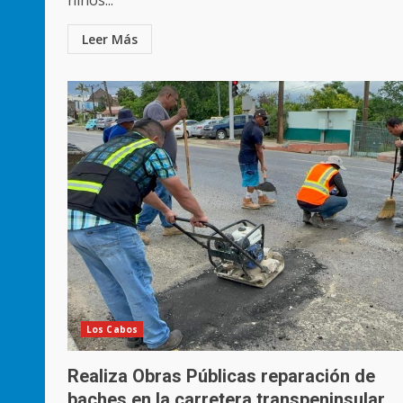
Leer Más
Los Cabos
Realiza Obras Públicas reparación de
baches en la carretera transpeninsular