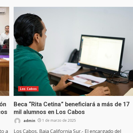
Los Cabos
tón
Beca “Rita Cetina” beneficiará a más de 17
cos
mil alumnos en Los Cabos
admin
1 de marzo de 2025
to a
Los Cabos, Baja California Sur.- El encargado del