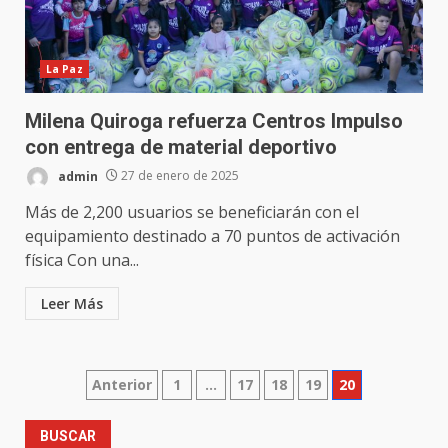
La Paz
Milena Quiroga refuerza Centros Impulso
con entrega de material deportivo
admin
27 de enero de 2025
Más de 2,200 usuarios se beneficiarán con el
equipamiento destinado a 70 puntos de activación
física Con una...
Leer Más
Paginación
Anterior
1
…
17
18
19
20
de
BUSCAR