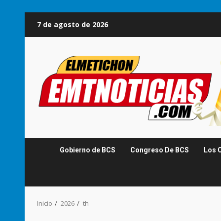
Saltar
7 de agosto de 2026
al
contenido
Gobierno de BCS
Congreso De BCS
Los 
Inicio
2026
th