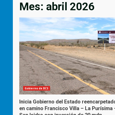
Mes:
abril 2026
Gobierno de BCS
Inicia Gobierno del Estado reencarpetad
en camino Francisco Villa – La Purísima 
San Isidro con inversión de 20 mdp