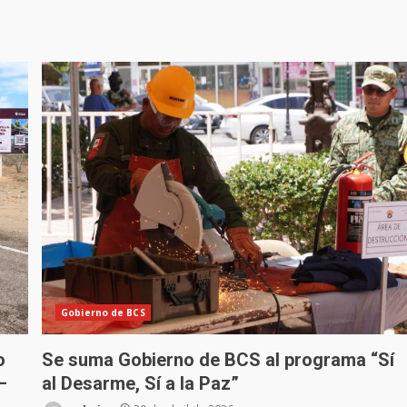
Gobierno de BCS
o
Se suma Gobierno de BCS al programa “Sí
–
al Desarme, Sí a la Paz”