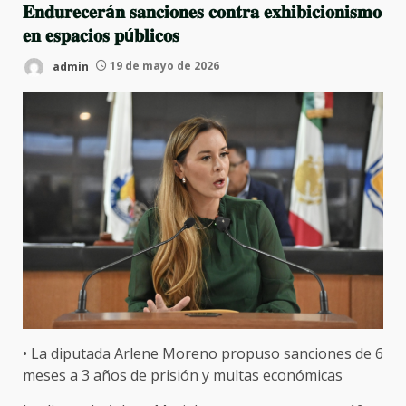
𝐄𝐧𝐝𝐮𝐫𝐞𝐜𝐞𝐫á𝐧 𝐬𝐚𝐧𝐜𝐢𝐨𝐧𝐞𝐬 𝐜𝐨𝐧𝐭𝐫𝐚 𝐞𝐱𝐡𝐢𝐛𝐢𝐜𝐢𝐨𝐧𝐢𝐬𝐦𝐨
𝐞𝐧 𝐞𝐬𝐩𝐚𝐜𝐢𝐨𝐬 𝐩ú𝐛𝐥𝐢𝐜𝐨𝐬
admin
19 de mayo de 2026
• La diputada Arlene Moreno propuso sanciones de 6
meses a 3 años de prisión y multas económicas