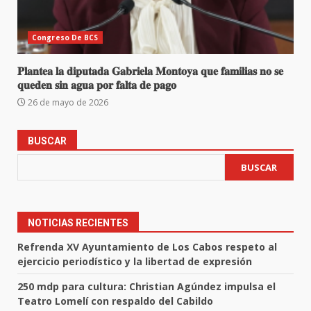
Congreso De BCS
𝐏𝐥𝐚𝐧𝐭𝐞𝐚 𝐥𝐚 𝐝𝐢𝐩𝐮𝐭𝐚𝐝𝐚 𝐆𝐚𝐛𝐫𝐢𝐞𝐥𝐚 𝐌𝐨𝐧𝐭𝐨𝐲𝐚 𝐪𝐮𝐞 𝐟𝐚𝐦𝐢𝐥𝐢𝐚𝐬 𝐧𝐨 𝐬𝐞
𝐪𝐮𝐞𝐝𝐞𝐧 𝐬𝐢𝐧 𝐚𝐠𝐮𝐚 𝐩𝐨𝐫 𝐟𝐚𝐥𝐭𝐚 𝐝𝐞 𝐩𝐚𝐠𝐨
26 de mayo de 2026
BUSCAR
BUSCAR
NOTICIAS RECIENTES
Refrenda XV Ayuntamiento de Los Cabos respeto al
ejercicio periodístico y la libertad de expresión
250 mdp para cultura: Christian Agúndez impulsa el
Teatro Lomelí con respaldo del Cabildo