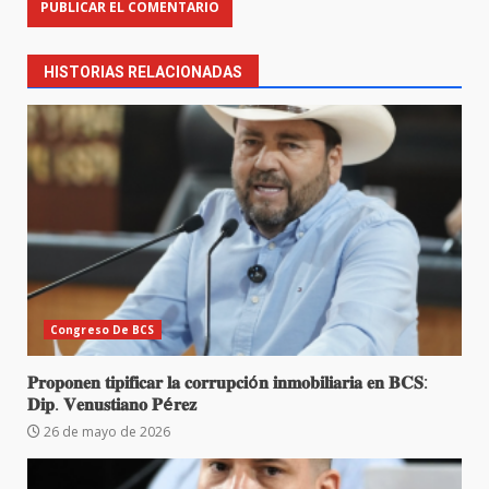
HISTORIAS RELACIONADAS
Congreso De BCS
𝐏𝐫𝐨𝐩𝐨𝐧𝐞𝐧 𝐭𝐢𝐩𝐢𝐟𝐢𝐜𝐚𝐫 𝐥𝐚 𝐜𝐨𝐫𝐫𝐮𝐩𝐜𝐢ó𝐧 𝐢𝐧𝐦𝐨𝐛𝐢𝐥𝐢𝐚𝐫𝐢𝐚 𝐞𝐧 𝐁𝐂𝐒:
𝐃𝐢𝐩. 𝐕𝐞𝐧𝐮𝐬𝐭𝐢𝐚𝐧𝐨 𝐏é𝐫𝐞𝐳
26 de mayo de 2026