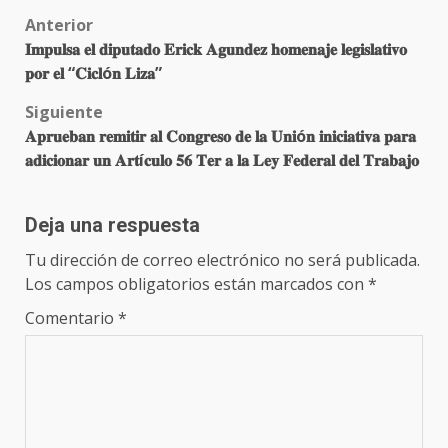
Post
Anterior
𝐈𝐦𝐩𝐮𝐥𝐬𝐚 𝐞𝐥 𝐝𝐢𝐩𝐮𝐭𝐚𝐝𝐨 𝐄𝐫𝐢𝐜𝐤 𝐀𝐠𝐮𝐧𝐝𝐞𝐳 𝐡𝐨𝐦𝐞𝐧𝐚𝐣𝐞 𝐥𝐞𝐠𝐢𝐬𝐥𝐚𝐭𝐢𝐯𝐨
navigation
𝐩𝐨𝐫 𝐞𝐥 “𝐂𝐢𝐜𝐥ó𝐧 𝐋𝐢𝐳𝐚”
Siguiente
𝐀𝐩𝐫𝐮𝐞𝐛𝐚𝐧 𝐫𝐞𝐦𝐢𝐭𝐢𝐫 𝐚𝐥 𝐂𝐨𝐧𝐠𝐫𝐞𝐬𝐨 𝐝𝐞 𝐥𝐚 𝐔𝐧𝐢ó𝐧 𝐢𝐧𝐢𝐜𝐢𝐚𝐭𝐢𝐯𝐚 𝐩𝐚𝐫𝐚
𝐚𝐝𝐢𝐜𝐢𝐨𝐧𝐚𝐫 𝐮𝐧 𝐀𝐫𝐭í𝐜𝐮𝐥𝐨 𝟓𝟔 𝐓𝐞𝐫 𝐚 𝐥𝐚 𝐋𝐞𝐲 𝐅𝐞𝐝𝐞𝐫𝐚𝐥 𝐝𝐞𝐥 𝐓𝐫𝐚𝐛𝐚𝐣𝐨
Deja una respuesta
Tu dirección de correo electrónico no será publicada.
Los campos obligatorios están marcados con
*
Comentario
*