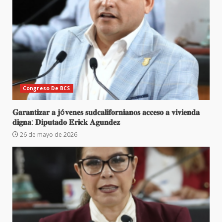
Congreso De BCS
𝐆𝐚𝐫𝐚𝐧𝐭𝐢𝐳𝐚𝐫 𝐚 𝐣ó𝐯𝐞𝐧𝐞𝐬 𝐬𝐮𝐝𝐜𝐚𝐥𝐢𝐟𝐨𝐫𝐧𝐢𝐚𝐧𝐨𝐬 𝐚𝐜𝐜𝐞𝐬𝐨 𝐚 𝐯𝐢𝐯𝐢𝐞𝐧𝐝𝐚
𝐝𝐢𝐠𝐧𝐚: 𝐃𝐢𝐩𝐮𝐭𝐚𝐝𝐨 𝐄𝐫𝐢𝐜𝐤 𝐀𝐠𝐮𝐧𝐝𝐞𝐳
26 de mayo de 2026