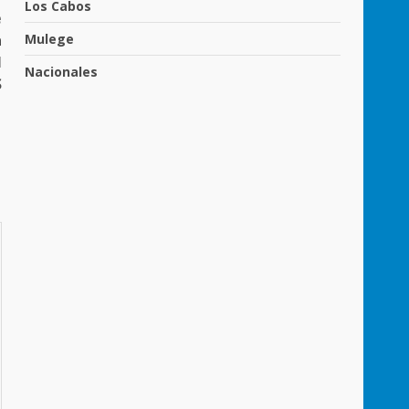
Los Cabos
e
Mulege
a
l
Nacionales
S