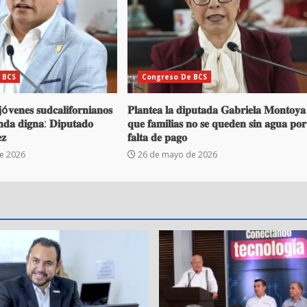
 BCS
Congreso De BCS
ó𝐯𝐞𝐧𝐞𝐬 𝐬𝐮𝐝𝐜𝐚𝐥𝐢𝐟𝐨𝐫𝐧𝐢𝐚𝐧𝐨𝐬
𝐏𝐥𝐚𝐧𝐭𝐞𝐚 𝐥𝐚 𝐝𝐢𝐩𝐮𝐭𝐚𝐝𝐚 𝐆𝐚𝐛𝐫𝐢𝐞𝐥𝐚 𝐌𝐨𝐧𝐭𝐨𝐲𝐚
𝐞𝐧𝐝𝐚 𝐝𝐢𝐠𝐧𝐚: 𝐃𝐢𝐩𝐮𝐭𝐚𝐝𝐨
𝐪𝐮𝐞 𝐟𝐚𝐦𝐢𝐥𝐢𝐚𝐬 𝐧𝐨 𝐬𝐞 𝐪𝐮𝐞𝐝𝐞𝐧 𝐬𝐢𝐧 𝐚𝐠𝐮𝐚 𝐩𝐨𝐫
𝐳
𝐟𝐚𝐥𝐭𝐚 𝐝𝐞 𝐩𝐚𝐠𝐨
e 2026
26 de mayo de 2026