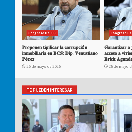
Congreso De BCS
Congreso De
𝐏𝐫𝐨𝐩𝐨𝐧𝐞𝐧 𝐭𝐢𝐩𝐢𝐟𝐢𝐜𝐚𝐫 𝐥𝐚 𝐜𝐨𝐫𝐫𝐮𝐩𝐜𝐢ó𝐧
𝐆𝐚𝐫𝐚𝐧𝐭𝐢𝐳𝐚𝐫 𝐚 
𝐢𝐧𝐦𝐨𝐛𝐢𝐥𝐢𝐚𝐫𝐢𝐚 𝐞𝐧 𝐁𝐂𝐒: 𝐃𝐢𝐩. 𝐕𝐞𝐧𝐮𝐬𝐭𝐢𝐚𝐧𝐨
𝐚𝐜𝐜𝐞𝐬𝐨 𝐚 𝐯𝐢𝐯𝐢
𝐏é𝐫𝐞𝐳
𝐄𝐫𝐢𝐜𝐤 𝐀𝐠𝐮𝐧𝐝
26 de mayo de 2026
26 de mayo d
TE PUEDEN INTERESAR