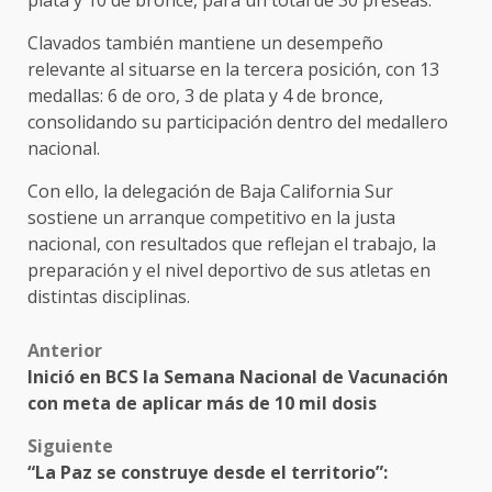
plata y 10 de bronce, para un total de 30 preseas.
Clavados también mantiene un desempeño
relevante al situarse en la tercera posición, con 13
medallas: 6 de oro, 3 de plata y 4 de bronce,
consolidando su participación dentro del medallero
nacional.
Con ello, la delegación de Baja California Sur
sostiene un arranque competitivo en la justa
nacional, con resultados que reflejan el trabajo, la
preparación y el nivel deportivo de sus atletas en
distintas disciplinas.
Post
Anterior
Inició en BCS la Semana Nacional de Vacunación
navigation
con meta de aplicar más de 10 mil dosis
Siguiente
“La Paz se construye desde el territorio”: