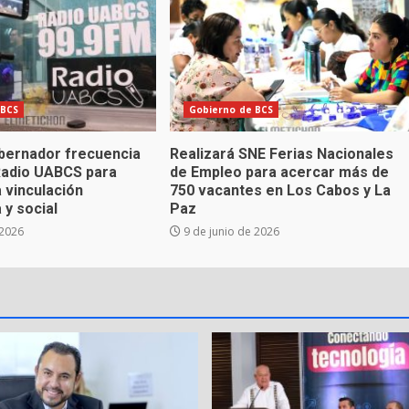
 BCS
Gobierno de BCS
bernador frecuencia
Realizará SNE Ferias Nacionales
Radio UABCS para
de Empleo para acercar más de
a vinculación
750 vacantes en Los Cabos y La
 y social
Paz
 2026
9 de junio de 2026