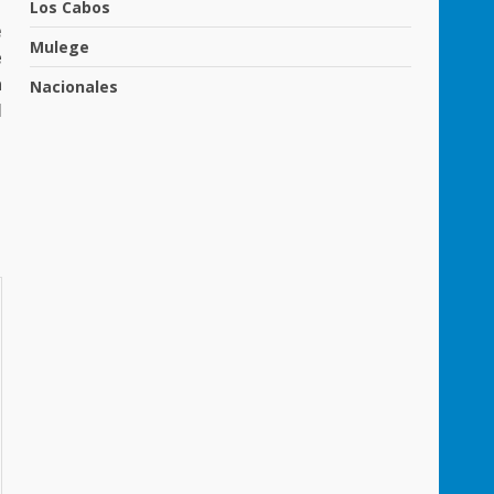
Los Cabos
e
Mulege
e
a
Nacionales
M