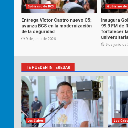
Gobierno de BCS
Gobierno de
Entrega Víctor Castro nuevo C5;
Inaugura Go
avanza BCS en la modernización
99.9 FM de 
de la seguridad
fortalecer l
universitaria
9 de junio de 2026
9 de junio de
TE PUEDEN INTERESAR
Los Cabos
Los Cab