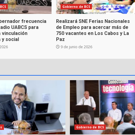
 BCS
Gobierno de BCS
bernador frecuencia
Realizará SNE Ferias Nacionales
Radio UABCS para
de Empleo para acercar más de
a vinculación
750 vacantes en Los Cabos y La
 y social
Paz
 2026
9 de junio de 2026
os
Gobierno de BCS