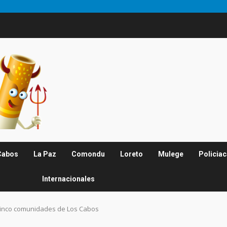
Cabos
La Paz
Comondu
Loreto
Mulege
Policia
Internacionales
a cinco comunidades de Los Cabos