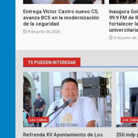
Entrega Víctor Castro nuevo C5;
Inaugura Go
avanza BCS en la modernización
99.9 FM de 
de la seguridad
fortalecer l
universitaria
9 de junio de 2026
9 de junio de
TE PUEDEN INTERESAR
Los Cabos
Los Cab
Refrenda XV Ayuntamiento de Los
250 mdp p