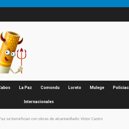
Cabos
La Paz
Comondu
Loreto
Mulege
Policia
Internacionales
Paz se benefician con obras de alcantarillado: Víctor Castro