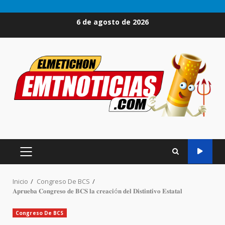
Saltar
6 de agosto de 2026
al
contenido
MENÚ
PRINCIPAL
Inicio
Congreso De BCS
𝐀𝐩𝐫𝐮𝐞𝐛𝐚 𝐂𝐨𝐧𝐠𝐫𝐞𝐬𝐨 𝐝𝐞 𝐁𝐂𝐒 𝐥𝐚 𝐜𝐫𝐞𝐚𝐜𝐢ó𝐧 𝐝𝐞𝐥 𝐃𝐢𝐬𝐭𝐢𝐧𝐭𝐢𝐯𝐨 𝐄𝐬𝐭𝐚𝐭𝐚𝐥
Congreso De BCS