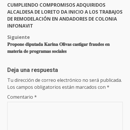
CUMPLIENDO COMPROMISOS ADQUIRIDOS
navigation
ALCALDESA DE LORETO DA INICIO A LOS TRABAJOS
DE REMODELACIÓN EN ANDADORES DE COLONIA
INFONAVIT
Siguiente
𝐏𝐫𝐨𝐩𝐨𝐧𝐞 𝐝𝐢𝐩𝐮𝐭𝐚𝐝𝐚 𝐊𝐚𝐫𝐢𝐧𝐚 𝐎𝐥𝐢𝐯𝐚𝐬 𝐜𝐚𝐬𝐭𝐢𝐠𝐚𝐫 𝐟𝐫𝐚𝐮𝐝𝐞𝐬 𝐞𝐧
𝐦𝐚𝐭𝐞𝐫𝐢𝐚 𝐝𝐞 𝐩𝐫𝐨𝐠𝐫𝐚𝐦𝐚𝐬 𝐬𝐨𝐜𝐢𝐚𝐥𝐞𝐬
Deja una respuesta
Tu dirección de correo electrónico no será publicada.
Los campos obligatorios están marcados con
*
Comentario
*