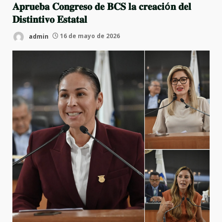
𝐀𝐩𝐫𝐮𝐞𝐛𝐚 𝐂𝐨𝐧𝐠𝐫𝐞𝐬𝐨 𝐝𝐞 𝐁𝐂𝐒 𝐥𝐚 𝐜𝐫𝐞𝐚𝐜𝐢ó𝐧 𝐝𝐞𝐥
𝐃𝐢𝐬𝐭𝐢𝐧𝐭𝐢𝐯𝐨 𝐄𝐬𝐭𝐚𝐭𝐚𝐥
admin
16 de mayo de 2026