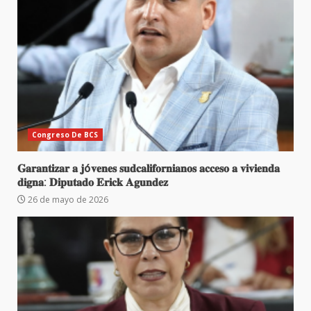
Congreso De BCS
𝐆𝐚𝐫𝐚𝐧𝐭𝐢𝐳𝐚𝐫 𝐚 𝐣ó𝐯𝐞𝐧𝐞𝐬 𝐬𝐮𝐝𝐜𝐚𝐥𝐢𝐟𝐨𝐫𝐧𝐢𝐚𝐧𝐨𝐬 𝐚𝐜𝐜𝐞𝐬𝐨 𝐚 𝐯𝐢𝐯𝐢𝐞𝐧𝐝𝐚
𝐝𝐢𝐠𝐧𝐚: 𝐃𝐢𝐩𝐮𝐭𝐚𝐝𝐨 𝐄𝐫𝐢𝐜𝐤 𝐀𝐠𝐮𝐧𝐝𝐞𝐳
26 de mayo de 2026