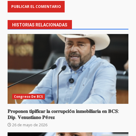
HISTORIAS RELACIONADAS
Congreso De BCS
𝐏𝐫𝐨𝐩𝐨𝐧𝐞𝐧 𝐭𝐢𝐩𝐢𝐟𝐢𝐜𝐚𝐫 𝐥𝐚 𝐜𝐨𝐫𝐫𝐮𝐩𝐜𝐢ó𝐧 𝐢𝐧𝐦𝐨𝐛𝐢𝐥𝐢𝐚𝐫𝐢𝐚 𝐞𝐧 𝐁𝐂𝐒:
𝐃𝐢𝐩. 𝐕𝐞𝐧𝐮𝐬𝐭𝐢𝐚𝐧𝐨 𝐏é𝐫𝐞𝐳
26 de mayo de 2026