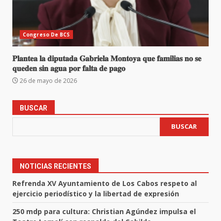
Congreso De BCS
𝐏𝐥𝐚𝐧𝐭𝐞𝐚 𝐥𝐚 𝐝𝐢𝐩𝐮𝐭𝐚𝐝𝐚 𝐆𝐚𝐛𝐫𝐢𝐞𝐥𝐚 𝐌𝐨𝐧𝐭𝐨𝐲𝐚 𝐪𝐮𝐞 𝐟𝐚𝐦𝐢𝐥𝐢𝐚𝐬 𝐧𝐨 𝐬𝐞
𝐪𝐮𝐞𝐝𝐞𝐧 𝐬𝐢𝐧 𝐚𝐠𝐮𝐚 𝐩𝐨𝐫 𝐟𝐚𝐥𝐭𝐚 𝐝𝐞 𝐩𝐚𝐠𝐨
26 de mayo de 2026
BUSCAR
BUSCAR
NOTICIAS RECIENTES
Refrenda XV Ayuntamiento de Los Cabos respeto al
ejercicio periodístico y la libertad de expresión
250 mdp para cultura: Christian Agúndez impulsa el