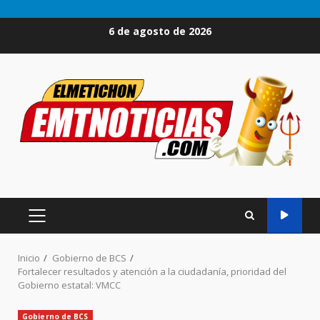
Saltar
6 de agosto de 2026
al
contenido
MENÚ
PRINCIPAL
Inicio
Gobierno de BCS
Fortalecer resultados y atención a la ciudadanía, prioridad del
Gobierno estatal: VMCC
Gobierno de BCS