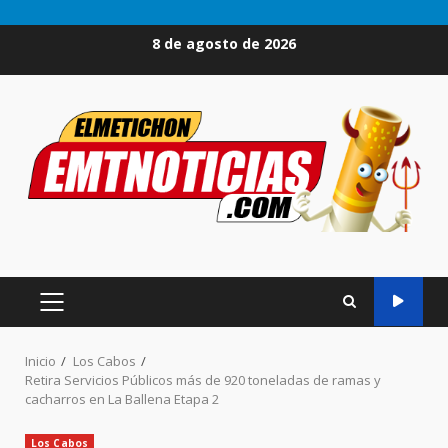
Saltar
8 de agosto de 2026
al
contenido
MENÚ
PRINCIPAL
Inicio
Los Cabos
Retira Servicios Públicos más de 920 toneladas de ramas y
cacharros en La Ballena Etapa 2
Los Cabos