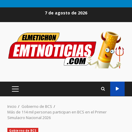
Saltar
7 de agosto de 2026
al
contenido
MENÚ
PRINCIPAL
Inicio
Gobierno de BCS
Más de 114 mil personas participan en BCS en el Primer
Simulacro Nacional 2026
Gobierno de BCS