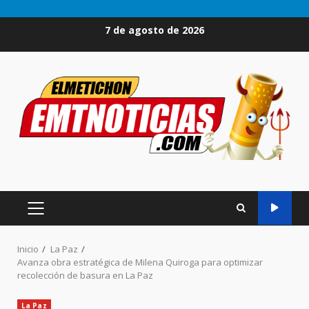
Saltar
7 de agosto de 2026
al
contenido
MENÚ
PRINCIPAL
Inicio
La Paz
Avanza obra estratégica de Milena Quiroga para optimizar
recolección de basura en La Paz
La Paz