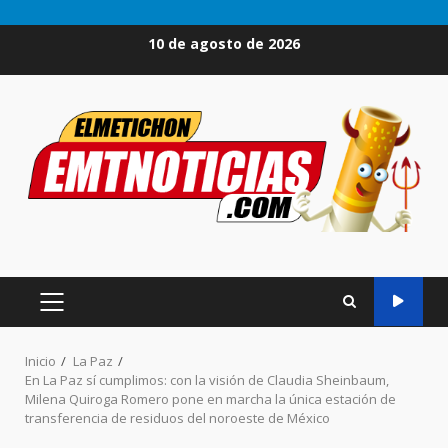
Saltar
10 de agosto de 2026
al
contenido
MENÚ
PRINCIPAL
Inicio
La Paz
En La Paz sí cumplimos: con la visión de Claudia Sheinbaum,
Milena Quiroga Romero pone en marcha la única estación de
transferencia de residuos del noroeste de México