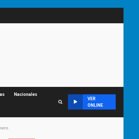
cas
Nacionales
VER
ONLINE
omero