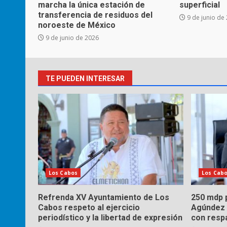
marcha la única estación de
superficial
transferencia de residuos del
9 de junio de
noroeste de México
9 de junio de 2026
TE PUEDEN INTERESAR
Los Cabos
Los Cab
Refrenda XV Ayuntamiento de Los
250 mdp p
Cabos respeto al ejercicio
Agúndez 
periodístico y la libertad de expresión
con respa