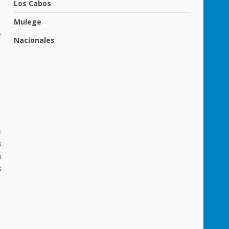
Los Cabos
Mulege
í
Nacionales
e
s
n
s