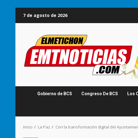
Saltar
7 de agosto de 2026
al
contenido
Gobierno de BCS
Congreso De BCS
Los 
Inicio
La Paz
Con la transformación digital del Ayuntamie