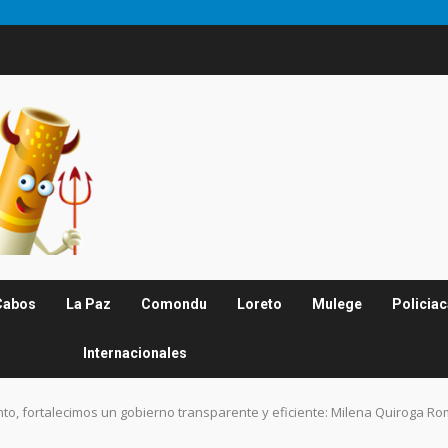
Cabos
La Paz
Comondu
Loreto
Mulege
Policia
Internacionales
nto, fortalecimos un gobierno transparente y eficiente: Milena Quiroga R