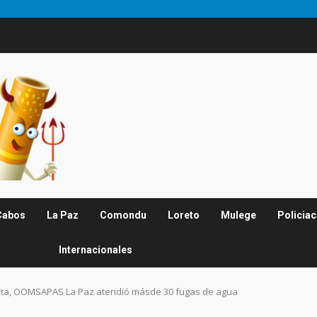
Cabos
La Paz
Comondu
Loreto
Mulege
Policia
Internacionales
nta, OOMSAPAS La Paz atendió másde 30 fugas de agua