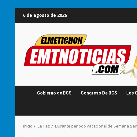
Saltar
6 de agosto de 2026
al
contenido
Gobierno de BCS
Congreso De BCS
Los 
Inicio
La Paz
Durante periodo vacacional de Semana Sa