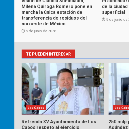
visión de Claudia Sheinbaum,
el suministr
Milena Quiroga Romero pone en
de la ciuda
marcha la única estación de
superficial
transferencia de residuos del
9 de junio de
noroeste de México
9 de junio de 2026
TE PUEDEN INTERESAR
Los Cabos
Los Cab
Refrenda XV Ayuntamiento de Los
250 mdp p
Cabos respeto al ejercicio
Agúndez 