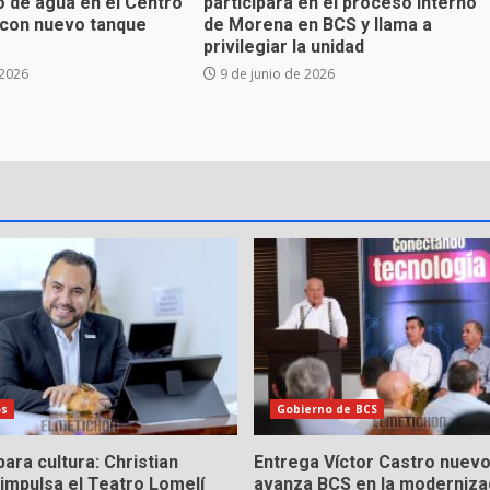
o de agua en el Centro
participará en el proceso interno
d con nuevo tanque
de Morena en BCS y llama a
privilegiar la unidad
 2026
9 de junio de 2026
os
Gobierno de BCS
ara cultura: Christian
Entrega Víctor Castro nuevo
impulsa el Teatro Lomelí
avanza BCS en la modernizac