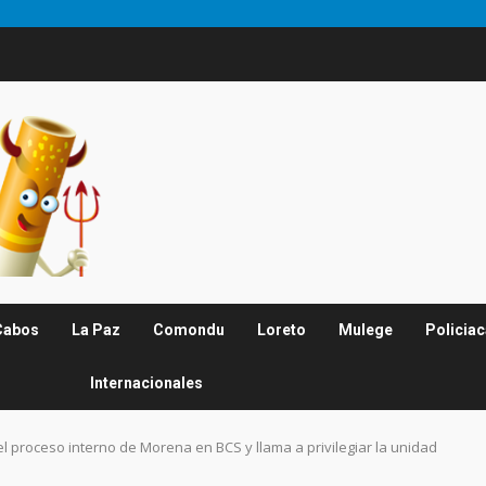
Cabos
La Paz
Comondu
Loreto
Mulege
Policia
Internacionales
l proceso interno de Morena en BCS y llama a privilegiar la unidad