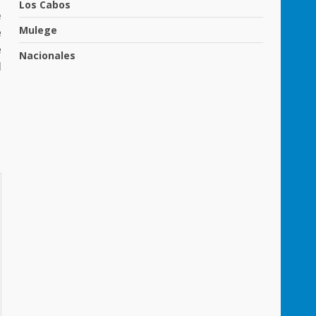
Los Cabos
e
Mulege
e
e
Nacionales
l