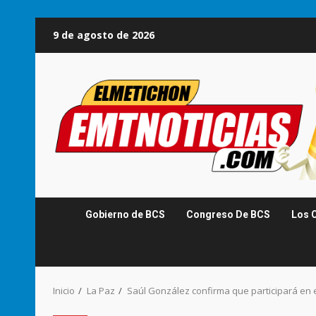
Saltar
9 de agosto de 2026
al
contenido
Gobierno de BCS
Congreso De BCS
Los 
Inicio
La Paz
Saúl González confirma que participará en e