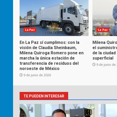
La Paz
La Paz
En La Paz sí cumplimos: con la
Milena Quir
visión de Claudia Sheinbaum,
el suministr
Milena Quiroga Romero pone en
de la ciuda
marcha la única estación de
superficial
transferencia de residuos del
9 de junio de
noroeste de México
9 de junio de 2026
TE PUEDEN INTERESAR