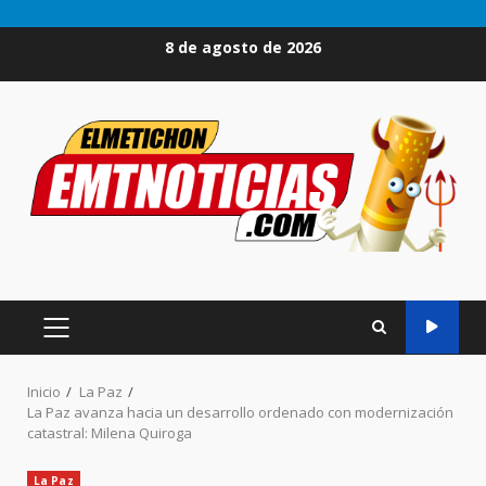
Saltar
8 de agosto de 2026
al
contenido
MENÚ
PRINCIPAL
Inicio
La Paz
La Paz avanza hacia un desarrollo ordenado con modernización
catastral: Milena Quiroga
La Paz