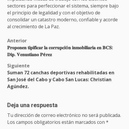
sectores para perfeccionar el sistema, siempre bajo
el principio de legalidad y con el objetivo de
consolidar un catastro moderno, confiable y acorde
al crecimiento de La Paz.
Post
Anterior
𝐏𝐫𝐨𝐩𝐨𝐧𝐞𝐧 𝐭𝐢𝐩𝐢𝐟𝐢𝐜𝐚𝐫 𝐥𝐚 𝐜𝐨𝐫𝐫𝐮𝐩𝐜𝐢ó𝐧 𝐢𝐧𝐦𝐨𝐛𝐢𝐥𝐢𝐚𝐫𝐢𝐚 𝐞𝐧 𝐁𝐂𝐒:
navigation
𝐃𝐢𝐩. 𝐕𝐞𝐧𝐮𝐬𝐭𝐢𝐚𝐧𝐨 𝐏é𝐫𝐞𝐳
Siguiente
Suman 72 canchas deportivas rehabilitadas en
San José del Cabo y Cabo San Lucas: Christian
Agúndez.
Deja una respuesta
Tu dirección de correo electrónico no será publicada.
Los campos obligatorios están marcados con
*