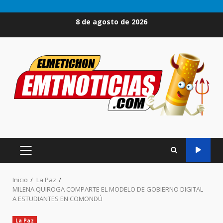
Saltar
8 de agosto de 2026
al
contenido
MENÚ
PRINCIPAL
Inicio
La Paz
MILENA QUIROGA COMPARTE EL MODELO DE GOBIERNO DIGITAL
A ESTUDIANTES EN COMONDÚ
La Paz