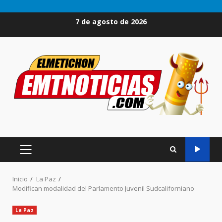
Saltar
7 de agosto de 2026
al
contenido
MENÚ
PRINCIPAL
Inicio
La Paz
Modifican modalidad del Parlamento Juvenil Sudcaliforniano
La Paz