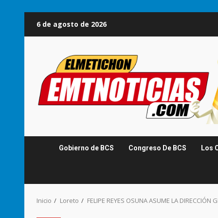
Saltar
6 de agosto de 2026
al
contenido
Gobierno de BCS
Congreso De BCS
Los 
Inicio
Loreto
FELIPE REYES OSUNA ASUME LA DIRECCIÓN 