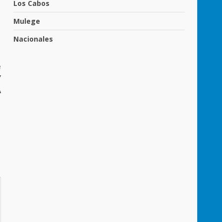
Los Cabos
Mulege
Nacionales
e
Y
A
”