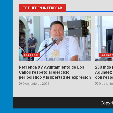
TE PUEDEN INTERESAR
Los Cabos
Los Cab
Refrenda XV Ayuntamiento de Los
250 mdp p
Cabos respeto al ejercicio
Agúndez 
periodístico y la libertad de expresión
con respa
9 de junio de 2026
9 de juni
Copyri