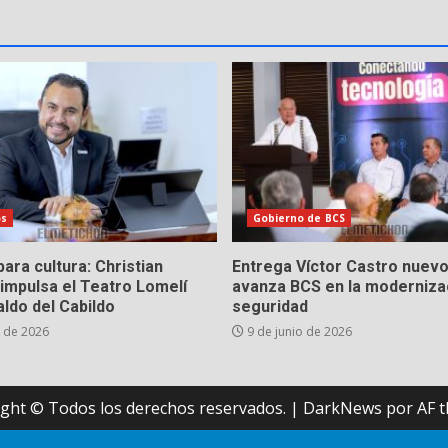
os
Gobierno de BCS
ara cultura: Christian
Entrega Víctor Castro nuevo
impulsa el Teatro Lomelí
avanza BCS en la modernizac
ldo del Cabildo
seguridad
o de 2026
9 de junio de 2026
ght © Todos los derechos reservados.
|
DarkNews
por AF t