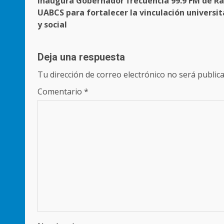
Inaugura Gobernador frecuencia 99.9 FM de Ra
navigation
UABCS para fortalecer la vinculación universit
y social
Deja una respuesta
Tu dirección de correo electrónico no será publica
Comentario
*