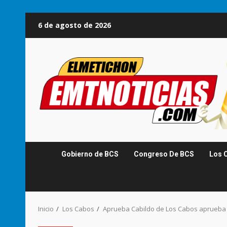
Saltar
6 de agosto de 2026
al
contenido
Gobierno de BCS
Congreso De BCS
Los 
Inicio
Los Cabos
Aprueba Cabildo de Los Cabos aprueba ac