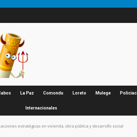
Cabos
La Paz
Comondu
Loreto
Mulege
Policia
Internacionales
ciones estratégicas en vivienda, obra pública y desarrollo social