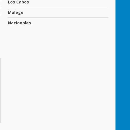
l
Los Cabos
a
Mulege
d
Nacionales