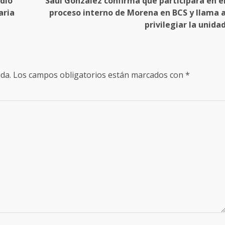
dio
Saúl González confirma que participará en e
aria
proceso interno de Morena en BCS y llama 
privilegiar la unida
da.
Los campos obligatorios están marcados con
*