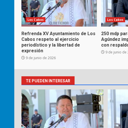
Los Cabos
Los Cabos
Refrenda XV Ayuntamiento de Los
250 mdp para
Cabos respeto al ejercicio
Agúndez imp
periodístico y la libertad de
con respaldo
expresión
9 de junio de
9 de junio de 2026
TE PUEDEN INTERESAR