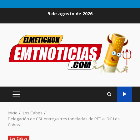
Saltar
9 de agosto de 2026
al
contenido
MENÚ
PRINCIPAL
Inicio
Los Cabos
Delegación de CSL entrega tres toneladas de PET al DIF Los
Cabos
Los Cabos