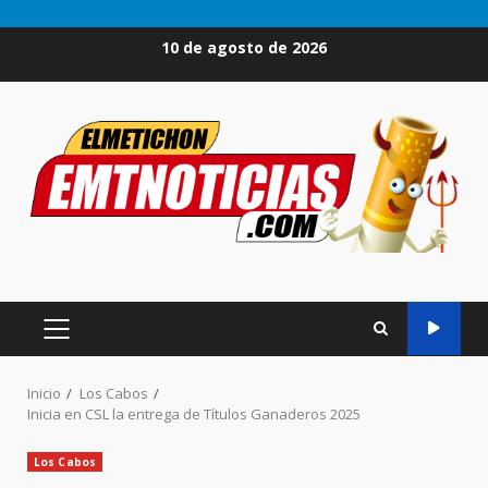
Saltar
10 de agosto de 2026
al
contenido
MENÚ
PRINCIPAL
Inicio
Los Cabos
Inicia en CSL la entrega de Títulos Ganaderos 2025
Los Cabos