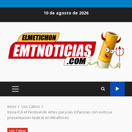
Saltar
10 de agosto de 2026
al
contenido
MENÚ
PRINCIPAL
Inicio
Los Cabos
Inicia ICA el Festival de Artes para las Infancias con exitosa
presentación teatral en Miraflores
Los Cabos