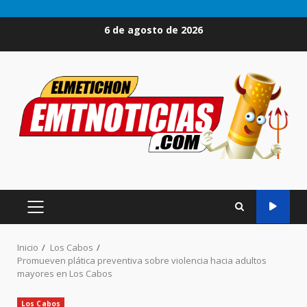
Saltar
6 de agosto de 2026
al
contenido
MENÚ
PRINCIPAL
Inicio
Los Cabos
Promueven plática preventiva sobre violencia hacia adultos
mayores en Los Cabos
Los Cabos