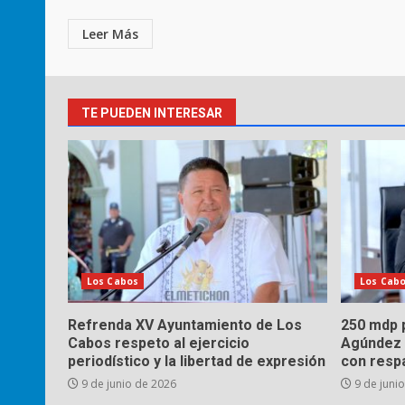
Leer Más
TE PUEDEN INTERESAR
Los Cabos
Los Cab
Refrenda XV Ayuntamiento de Los
250 mdp p
Cabos respeto al ejercicio
Agúndez 
periodístico y la libertad de expresión
con respa
9 de junio de 2026
9 de juni