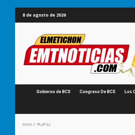
Saltar
8 de agosto de 2026
al
contenido
Gobierno de BCS
Congreso De BCS
Los 
Inicio
#LaPaz