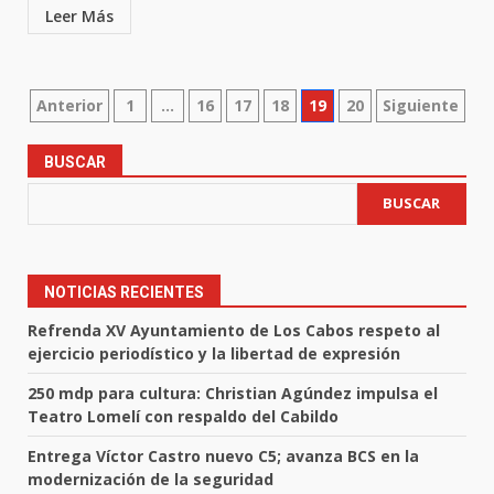
Leer Más
Paginación
Anterior
1
…
16
17
18
19
20
Siguiente
de
BUSCAR
entradas
BUSCAR
NOTICIAS RECIENTES
Refrenda XV Ayuntamiento de Los Cabos respeto al
ejercicio periodístico y la libertad de expresión
250 mdp para cultura: Christian Agúndez impulsa el
Teatro Lomelí con respaldo del Cabildo
Entrega Víctor Castro nuevo C5; avanza BCS en la
modernización de la seguridad