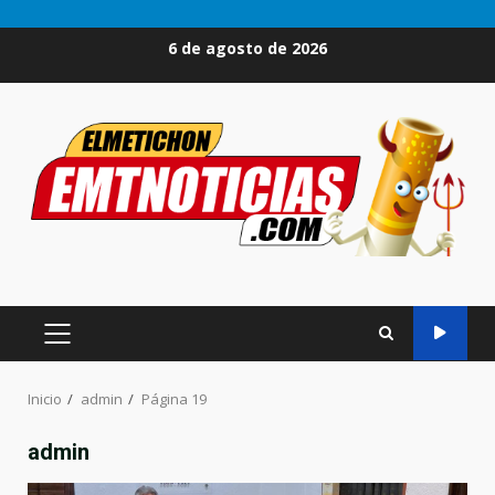
Saltar
6 de agosto de 2026
al
contenido
MENÚ
PRINCIPAL
Inicio
admin
Página 19
admin