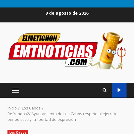
Saltar
9 de agosto de 2026
al
contenido
MENÚ
PRINCIPAL
Inicio
Los Cabos
Refrenda XV Ayuntamiento de Los Cabos respeto al ejercicio
periodístico y la libertad de expresión
Los Cabos