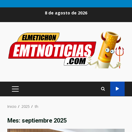
Saltar
8 de agosto de 2026
al
contenido
MENÚ
PRINCIPAL
Inicio
2025
th
Mes:
septiembre 2025