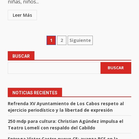
niñas, niños...
Leer Más
Paginación
1
2
Siguiente
de
BUSCAR
entradas
BUSCAR
NOTICIAS RECIENTES
Refrenda XV Ayuntamiento de Los Cabos respeto al
ejercicio periodístico y la libertad de expresión
250 mdp para cultura: Christian Agúndez impulsa el
Teatro Lomelí con respaldo del Cabildo
Entrega Víctor Castro nuevo C5; avanza BCS en la