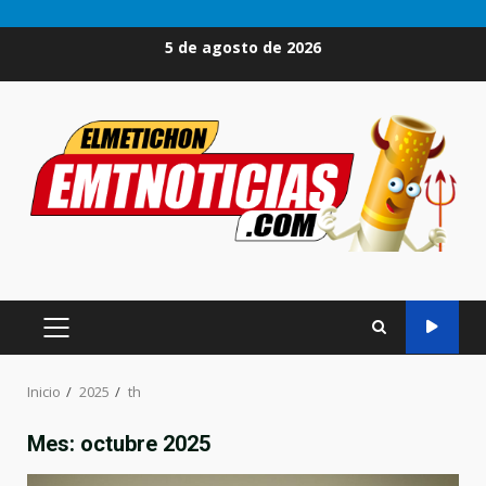
Saltar
5 de agosto de 2026
al
contenido
MENÚ
PRINCIPAL
Inicio
2025
th
Mes:
octubre 2025