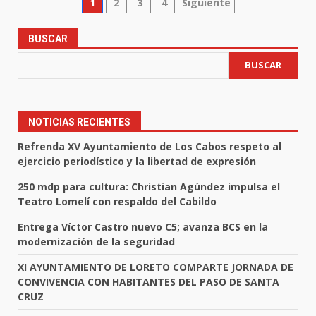
Paginación
1
2
3
4
Siguiente
de
BUSCAR
entradas
BUSCAR
NOTICIAS RECIENTES
Refrenda XV Ayuntamiento de Los Cabos respeto al
ejercicio periodístico y la libertad de expresión
250 mdp para cultura: Christian Agúndez impulsa el
Teatro Lomelí con respaldo del Cabildo
Entrega Víctor Castro nuevo C5; avanza BCS en la
modernización de la seguridad
XI AYUNTAMIENTO DE LORETO COMPARTE JORNADA DE
CONVIVENCIA CON HABITANTES DEL PASO DE SANTA
CRUZ