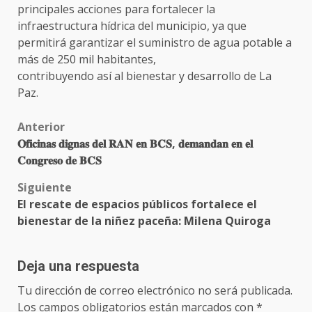
principales acciones para fortalecer la
infraestructura hídrica del municipio, ya que
permitirá garantizar el suministro de agua potable a
más de 250 mil habitantes,
contribuyendo así al bienestar y desarrollo de La
Paz.
Post
Anterior
𝐎𝐟𝐢𝐜𝐢𝐧𝐚𝐬 𝐝𝐢𝐠𝐧𝐚𝐬 𝐝𝐞𝐥 𝐑𝐀𝐍 𝐞𝐧 𝐁𝐂𝐒, 𝐝𝐞𝐦𝐚𝐧𝐝𝐚𝐧 𝐞𝐧 𝐞𝐥
navigation
𝐂𝐨𝐧𝐠𝐫𝐞𝐬𝐨 𝐝𝐞 𝐁𝐂𝐒
Siguiente
El rescate de espacios públicos fortalece el
bienestar de la niñez paceña: Milena Quiroga
Deja una respuesta
Tu dirección de correo electrónico no será publicada.
Los campos obligatorios están marcados con
*