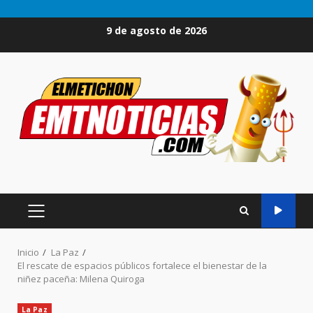
Saltar
9 de agosto de 2026
al
contenido
MENÚ
PRINCIPAL
Inicio
La Paz
El rescate de espacios públicos fortalece el bienestar de la
niñez paceña: Milena Quiroga
La Paz