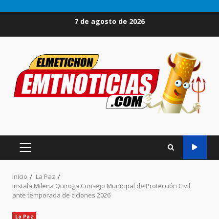
Saltar
7 de agosto de 2026
al
contenido
MENÚ
PRINCIPAL
Inicio
La Paz
Instala Milena Quiroga Consejo Municipal de Protección Civil
ante temporada de ciclones 2026
La Paz