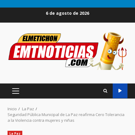
Saltar
6 de agosto de 2026
al
contenido
MENÚ
PRINCIPAL
Inicio
La Paz
Seguridad Pública Municipal de La Paz reafirma Cero Tolerancia
a la Violencia contra mujeres y niñas
La Paz