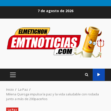
Saltar
7 de agosto de 2026
al
contenido
MENÚ
PRINCIPAL
Inicio
La Paz
Milena Quiroga impulsa la paz y la vida saludable con rodada
junto a más de 200paceños
La Paz