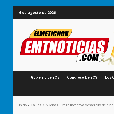
Saltar
6 de agosto de 2026
al
contenido
Gobierno de BCS
Congreso De BCS
Los 
Inicio
La Paz
Milena Quiroga incentiva desarrollo de niña