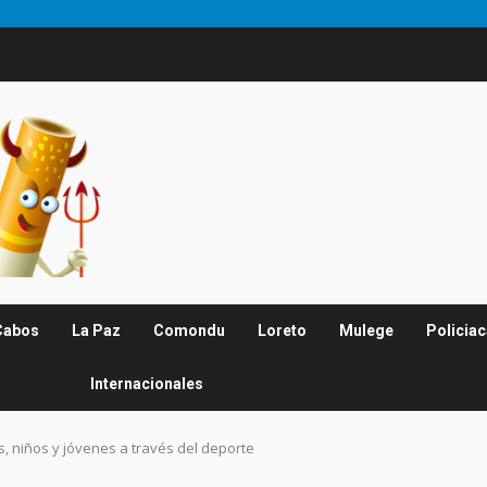
Cabos
La Paz
Comondu
Loreto
Mulege
Policia
Internacionales
s, niños y jóvenes a través del deporte