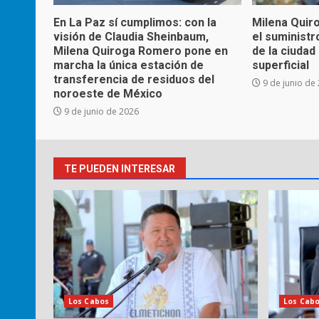
En La Paz sí cumplimos: con la
Milena Quir
visión de Claudia Sheinbaum,
el suministr
Milena Quiroga Romero pone en
de la ciuda
marcha la única estación de
superficial
transferencia de residuos del
9 de junio de
noroeste de México
9 de junio de 2026
TE PUEDEN INTERESAR
Los Cabos
Los Cab