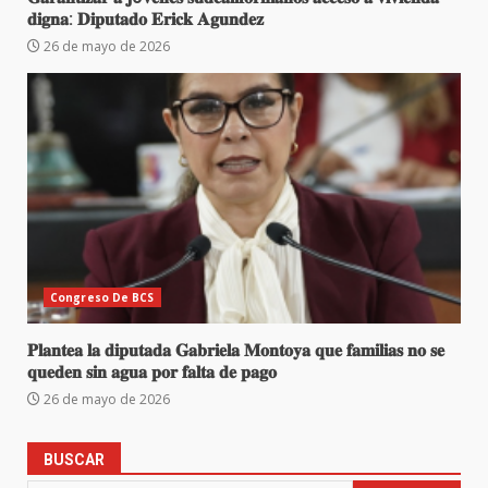
𝐝𝐢𝐠𝐧𝐚: 𝐃𝐢𝐩𝐮𝐭𝐚𝐝𝐨 𝐄𝐫𝐢𝐜𝐤 𝐀𝐠𝐮𝐧𝐝𝐞𝐳
26 de mayo de 2026
Congreso De BCS
𝐏𝐥𝐚𝐧𝐭𝐞𝐚 𝐥𝐚 𝐝𝐢𝐩𝐮𝐭𝐚𝐝𝐚 𝐆𝐚𝐛𝐫𝐢𝐞𝐥𝐚 𝐌𝐨𝐧𝐭𝐨𝐲𝐚 𝐪𝐮𝐞 𝐟𝐚𝐦𝐢𝐥𝐢𝐚𝐬 𝐧𝐨 𝐬𝐞
𝐪𝐮𝐞𝐝𝐞𝐧 𝐬𝐢𝐧 𝐚𝐠𝐮𝐚 𝐩𝐨𝐫 𝐟𝐚𝐥𝐭𝐚 𝐝𝐞 𝐩𝐚𝐠𝐨
26 de mayo de 2026
BUSCAR