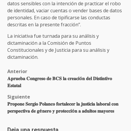
datos sensibles con la intención de practicar el robo
de identidad, vaciar cuentas o vender bases de datos
personales. En caso de tipificarse las conductas
descritas en la presente fracción”.
La iniciativa fue turnada para su análisis y
dictaminación a la Comisión de Puntos
Constitucionales y de Justicia para su análisis y
dictaminación.
Post
Anterior
𝐀𝐩𝐫𝐮𝐞𝐛𝐚 𝐂𝐨𝐧𝐠𝐫𝐞𝐬𝐨 𝐝𝐞 𝐁𝐂𝐒 𝐥𝐚 𝐜𝐫𝐞𝐚𝐜𝐢ó𝐧 𝐝𝐞𝐥 𝐃𝐢𝐬𝐭𝐢𝐧𝐭𝐢𝐯𝐨
navigation
𝐄𝐬𝐭𝐚𝐭𝐚𝐥
Siguiente
𝐏𝐫𝐨𝐩𝐨𝐧𝐞 𝐒𝐞𝐫𝐠𝐢𝐨 𝐏𝐨𝐥𝐚𝐧𝐜𝐨 𝐟𝐨𝐫𝐭𝐚𝐥𝐞𝐜𝐞𝐫 𝐥𝐚 𝐣𝐮𝐬𝐭𝐢𝐜𝐢𝐚 𝐥𝐚𝐛𝐨𝐫𝐚𝐥 𝐜𝐨𝐧
𝐩𝐞𝐫𝐬𝐩𝐞𝐜𝐭𝐢𝐯𝐚 𝐝𝐞 𝐠é𝐧𝐞𝐫𝐨 𝐲 𝐩𝐫𝐨𝐭𝐞𝐜𝐜𝐢ó𝐧 𝐚 𝐚𝐝𝐮𝐥𝐭𝐨𝐬 𝐦𝐚𝐲𝐨𝐫𝐞𝐬
Deja una respuesta