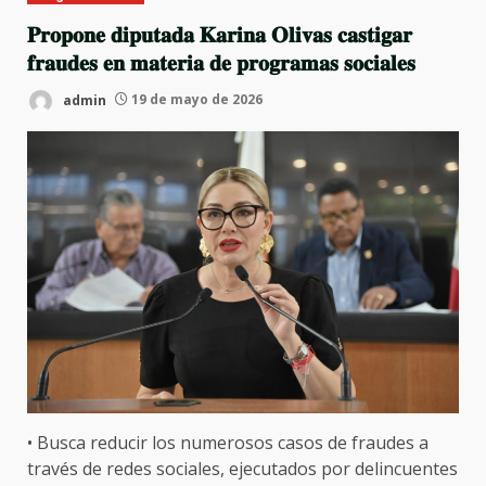
𝐏𝐫𝐨𝐩𝐨𝐧𝐞 𝐝𝐢𝐩𝐮𝐭𝐚𝐝𝐚 𝐊𝐚𝐫𝐢𝐧𝐚 𝐎𝐥𝐢𝐯𝐚𝐬 𝐜𝐚𝐬𝐭𝐢𝐠𝐚𝐫
𝐟𝐫𝐚𝐮𝐝𝐞𝐬 𝐞𝐧 𝐦𝐚𝐭𝐞𝐫𝐢𝐚 𝐝𝐞 𝐩𝐫𝐨𝐠𝐫𝐚𝐦𝐚𝐬 𝐬𝐨𝐜𝐢𝐚𝐥𝐞𝐬
admin
19 de mayo de 2026
• Busca reducir los numerosos casos de fraudes a
través de redes sociales, ejecutados por delincuentes