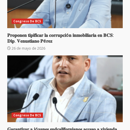
Congreso De BCS
𝐏𝐫𝐨𝐩𝐨𝐧𝐞𝐧 𝐭𝐢𝐩𝐢𝐟𝐢𝐜𝐚𝐫 𝐥𝐚 𝐜𝐨𝐫𝐫𝐮𝐩𝐜𝐢ó𝐧 𝐢𝐧𝐦𝐨𝐛𝐢𝐥𝐢𝐚𝐫𝐢𝐚 𝐞𝐧 𝐁𝐂𝐒:
𝐃𝐢𝐩. 𝐕𝐞𝐧𝐮𝐬𝐭𝐢𝐚𝐧𝐨 𝐏é𝐫𝐞𝐳
26 de mayo de 2026
Congreso De BCS
𝐆𝐚𝐫𝐚𝐧𝐭𝐢𝐳𝐚𝐫 𝐚 𝐣ó𝐯𝐞𝐧𝐞𝐬 𝐬𝐮𝐝𝐜𝐚𝐥𝐢𝐟𝐨𝐫𝐧𝐢𝐚𝐧𝐨𝐬 𝐚𝐜𝐜𝐞𝐬𝐨 𝐚 𝐯𝐢𝐯𝐢𝐞𝐧𝐝𝐚