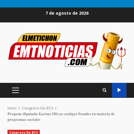
Saltar
7 de agosto de 2026
al
contenido
MENÚ
PRINCIPAL
Inicio
Congreso De BCS
𝐏𝐫𝐨𝐩𝐨𝐧𝐞 𝐝𝐢𝐩𝐮𝐭𝐚𝐝𝐚 𝐊𝐚𝐫𝐢𝐧𝐚 𝐎𝐥𝐢𝐯𝐚𝐬 𝐜𝐚𝐬𝐭𝐢𝐠𝐚𝐫 𝐟𝐫𝐚𝐮𝐝𝐞𝐬 𝐞𝐧 𝐦𝐚𝐭𝐞𝐫𝐢𝐚 𝐝𝐞
𝐩𝐫𝐨𝐠𝐫𝐚𝐦𝐚𝐬 𝐬𝐨𝐜𝐢𝐚𝐥𝐞𝐬
Congreso De BCS