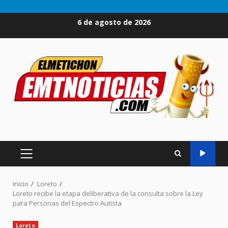
Saltar
6 de agosto de 2026
al
contenido
MENÚ
PRINCIPAL
Inicio
Loreto
Loreto recibe la etapa deliberativa de la consulta sobre la Ley
para Personas del Espectro Autista
Loreto