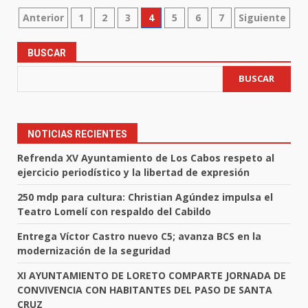
Paginación
Anterior
1
2
3
4
5
6
7
Siguiente
de
BUSCAR
entradas
BUSCAR
NOTICIAS RECIENTES
Refrenda XV Ayuntamiento de Los Cabos respeto al
ejercicio periodístico y la libertad de expresión
250 mdp para cultura: Christian Agúndez impulsa el
Teatro Lomelí con respaldo del Cabildo
Entrega Víctor Castro nuevo C5; avanza BCS en la
modernización de la seguridad
XI AYUNTAMIENTO DE LORETO COMPARTE JORNADA DE
CONVIVENCIA CON HABITANTES DEL PASO DE SANTA
CRUZ