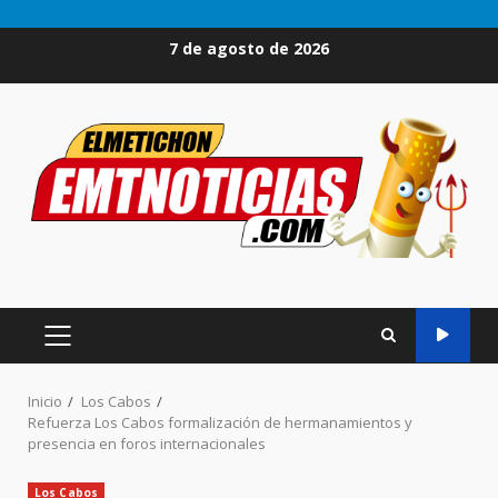
Saltar
7 de agosto de 2026
al
contenido
MENÚ
PRINCIPAL
Inicio
Los Cabos
Refuerza Los Cabos formalización de hermanamientos y
presencia en foros internacionales
Los Cabos