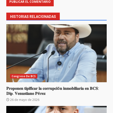
HISTORIAS RELACIONADAS
Congreso De BCS
𝐏𝐫𝐨𝐩𝐨𝐧𝐞𝐧 𝐭𝐢𝐩𝐢𝐟𝐢𝐜𝐚𝐫 𝐥𝐚 𝐜𝐨𝐫𝐫𝐮𝐩𝐜𝐢ó𝐧 𝐢𝐧𝐦𝐨𝐛𝐢𝐥𝐢𝐚𝐫𝐢𝐚 𝐞𝐧 𝐁𝐂𝐒:
𝐃𝐢𝐩. 𝐕𝐞𝐧𝐮𝐬𝐭𝐢𝐚𝐧𝐨 𝐏é𝐫𝐞𝐳
26 de mayo de 2026