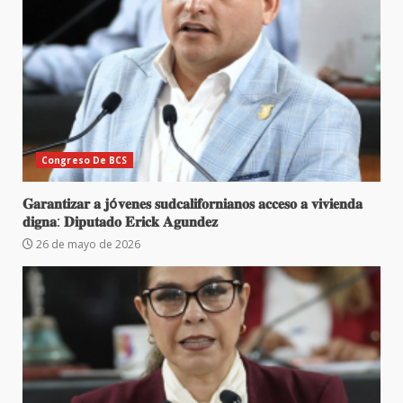
Congreso De BCS
𝐆𝐚𝐫𝐚𝐧𝐭𝐢𝐳𝐚𝐫 𝐚 𝐣ó𝐯𝐞𝐧𝐞𝐬 𝐬𝐮𝐝𝐜𝐚𝐥𝐢𝐟𝐨𝐫𝐧𝐢𝐚𝐧𝐨𝐬 𝐚𝐜𝐜𝐞𝐬𝐨 𝐚 𝐯𝐢𝐯𝐢𝐞𝐧𝐝𝐚
𝐝𝐢𝐠𝐧𝐚: 𝐃𝐢𝐩𝐮𝐭𝐚𝐝𝐨 𝐄𝐫𝐢𝐜𝐤 𝐀𝐠𝐮𝐧𝐝𝐞𝐳
26 de mayo de 2026