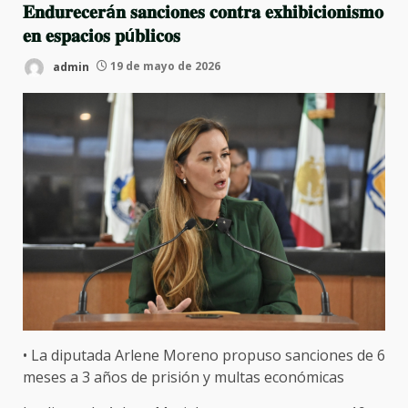
𝐄𝐧𝐝𝐮𝐫𝐞𝐜𝐞𝐫á𝐧 𝐬𝐚𝐧𝐜𝐢𝐨𝐧𝐞𝐬 𝐜𝐨𝐧𝐭𝐫𝐚 𝐞𝐱𝐡𝐢𝐛𝐢𝐜𝐢𝐨𝐧𝐢𝐬𝐦𝐨
𝐞𝐧 𝐞𝐬𝐩𝐚𝐜𝐢𝐨𝐬 𝐩ú𝐛𝐥𝐢𝐜𝐨𝐬
admin
19 de mayo de 2026
• La diputada Arlene Moreno propuso sanciones de 6
meses a 3 años de prisión y multas económicas