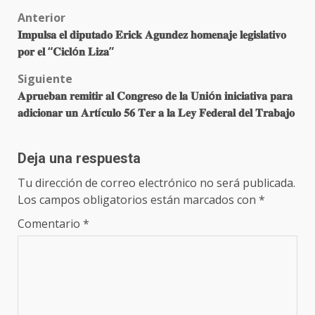
Post
Anterior
𝐈𝐦𝐩𝐮𝐥𝐬𝐚 𝐞𝐥 𝐝𝐢𝐩𝐮𝐭𝐚𝐝𝐨 𝐄𝐫𝐢𝐜𝐤 𝐀𝐠𝐮𝐧𝐝𝐞𝐳 𝐡𝐨𝐦𝐞𝐧𝐚𝐣𝐞 𝐥𝐞𝐠𝐢𝐬𝐥𝐚𝐭𝐢𝐯𝐨
navigation
𝐩𝐨𝐫 𝐞𝐥 “𝐂𝐢𝐜𝐥ó𝐧 𝐋𝐢𝐳𝐚”
Siguiente
𝐀𝐩𝐫𝐮𝐞𝐛𝐚𝐧 𝐫𝐞𝐦𝐢𝐭𝐢𝐫 𝐚𝐥 𝐂𝐨𝐧𝐠𝐫𝐞𝐬𝐨 𝐝𝐞 𝐥𝐚 𝐔𝐧𝐢ó𝐧 𝐢𝐧𝐢𝐜𝐢𝐚𝐭𝐢𝐯𝐚 𝐩𝐚𝐫𝐚
𝐚𝐝𝐢𝐜𝐢𝐨𝐧𝐚𝐫 𝐮𝐧 𝐀𝐫𝐭í𝐜𝐮𝐥𝐨 𝟓𝟔 𝐓𝐞𝐫 𝐚 𝐥𝐚 𝐋𝐞𝐲 𝐅𝐞𝐝𝐞𝐫𝐚𝐥 𝐝𝐞𝐥 𝐓𝐫𝐚𝐛𝐚𝐣𝐨
Deja una respuesta
Tu dirección de correo electrónico no será publicada.
Los campos obligatorios están marcados con
*
Comentario
*