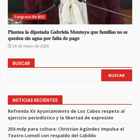
Congreso De BCS
𝐏𝐥𝐚𝐧𝐭𝐞𝐚 𝐥𝐚 𝐝𝐢𝐩𝐮𝐭𝐚𝐝𝐚 𝐆𝐚𝐛𝐫𝐢𝐞𝐥𝐚 𝐌𝐨𝐧𝐭𝐨𝐲𝐚 𝐪𝐮𝐞 𝐟𝐚𝐦𝐢𝐥𝐢𝐚𝐬 𝐧𝐨 𝐬𝐞
𝐪𝐮𝐞𝐝𝐞𝐧 𝐬𝐢𝐧 𝐚𝐠𝐮𝐚 𝐩𝐨𝐫 𝐟𝐚𝐥𝐭𝐚 𝐝𝐞 𝐩𝐚𝐠𝐨
26 de mayo de 2026
BUSCAR
BUSCAR
NOTICIAS RECIENTES
Refrenda XV Ayuntamiento de Los Cabos respeto al
ejercicio periodístico y la libertad de expresión
250 mdp para cultura: Christian Agúndez impulsa el
Teatro Lomelí con respaldo del Cabildo