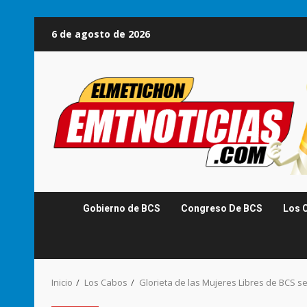
Saltar
6 de agosto de 2026
al
contenido
Gobierno de BCS
Congreso De BCS
Los 
Inicio
Los Cabos
Glorieta de las Mujeres Libres de BCS s