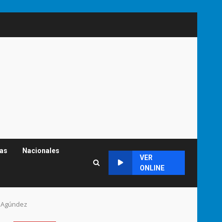
cas
Nacionales
VER
ONLINE
n Agúndez