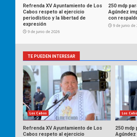
Refrenda XV Ayuntamiento de Los
250 mdp para
Cabos respeto al ejercicio
Agúndez imp
periodístico y la libertad de
con respaldo
expresión
9 de junio de
9 de junio de 2026
TE PUEDEN INTERESAR
Los Cabos
Los Cab
Refrenda XV Ayuntamiento de Los
250 mdp p
Cabos respeto al ejercicio
Agúndez 